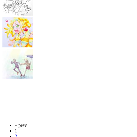
« prev
1
2