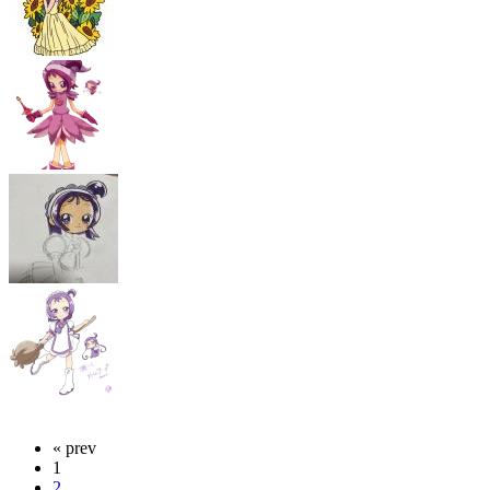
« prev
1
2